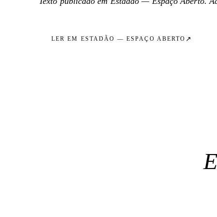
Texto publicado em
Estadão — Espaço Aberto
. A
↗
LER EM
ESTADÃO — ESPAÇO ABERTO
E