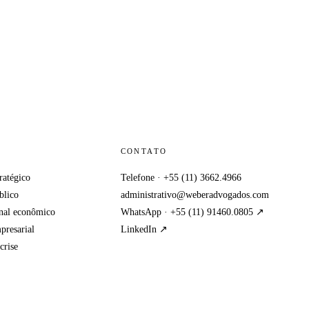
CONTATO
tratégico
Telefone
·
+55 (11) 3662.4966
blico
administrativo@weberadvogados.com
enal econômico
WhatsApp ·
+55 (11) 91460.0805
↗
presarial
LinkedIn ↗
crise