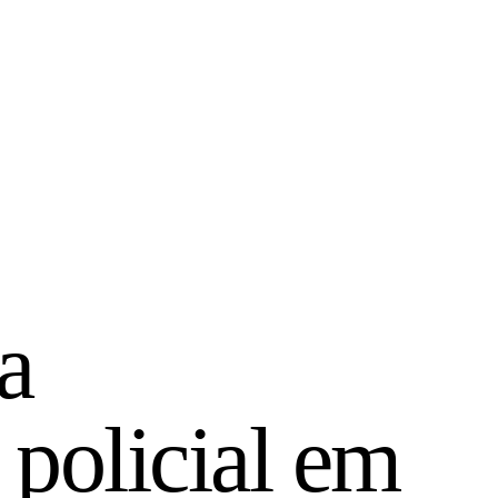
a
 policial em