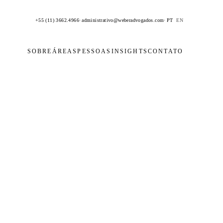
+55 (11) 3662.4966
·
administrativo@weberadvogados.com
·
PT
EN
SOBRE
ÁREAS
PESSOAS
INSIGHTS
CONTATO