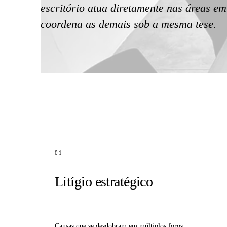
escritório atua diretamente nas áreas em
coordena as demais sob a mesma tese.
01
Litígio estratégico
Causas que se desdobram em múltiplos foros,