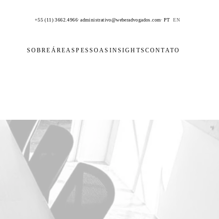
+55 (11) 3662.4966
·
administrativo@weberadvogados.com
·
PT
EN
SOBRE
ÁREAS
PESSOAS
INSIGHTS
CONTATO