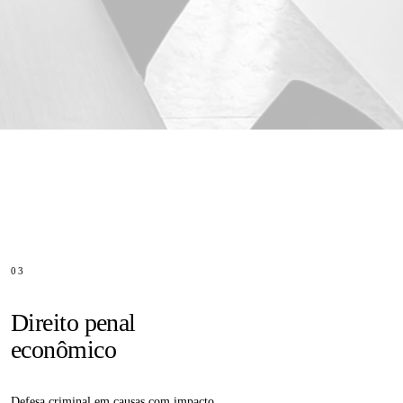
03
Direito penal
econômico
Defesa criminal em causas com impacto